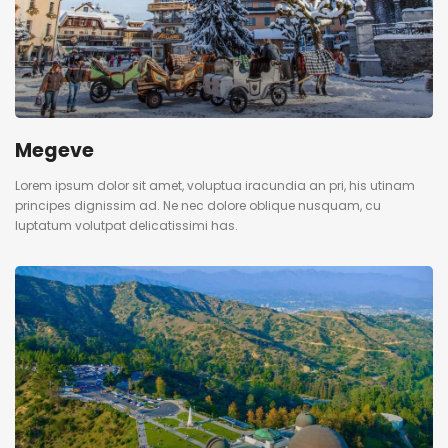
Megeve
Lorem ipsum dolor sit amet, voluptua iracundia an pri, his utinam
principes dignissim ad. Ne nec dolore oblique nusquam, cu
luptatum volutpat delicatissimi has.